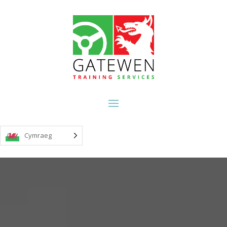
Cymraeg