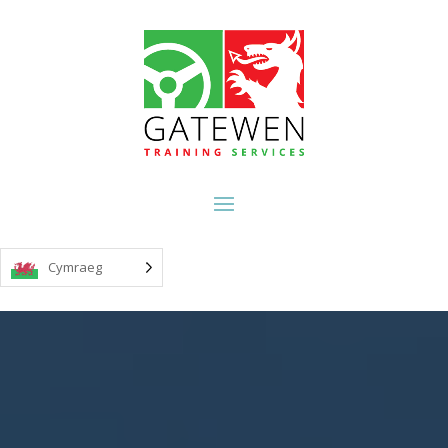
Cymraeg