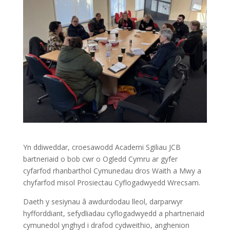
Yn ddiweddar, croesawodd Academi Sgiliau JCB
bartneriaid o bob cwr o Ogledd Cymru ar gyfer
cyfarfod rhanbarthol Cymunedau dros Waith a Mwy a
chyfarfod misol Prosiectau Cyflogadwyedd Wrecsam.
Daeth y sesiynau â awdurdodau lleol, darparwyr
hyfforddiant, sefydliadau cyflogadwyedd a phartneriaid
cymunedol ynghyd i drafod cydweithio, anghenion