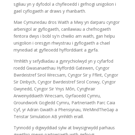
sgiliau yn y dyfodol a chyfleoedd i gefnogi unigolion i
gael cyflogaeth ar draws y rhanbarth.
Mae Cymunedau dros Waith a Mwy yn darparu cyngor
arbenigol ar gyflogaeth, canllawiau a chefnogaeth
fentora dwys i bobl sy'n chwilio am waith, gan helpu
unigolion i oresgyn rhwystrau i gyflogaeth a chael
mynediad at gyfleoedd hyfforddiant a gyrfa.
Ymhlith y sefydliadau a gynrychiolwyd yn y cyfarfod
roedd Gwasanaethau Hyfforddi Gatewen, Cyngor
Bwrdeistref Sirol Wrecsam, Cyngor Sir y Fflint, Cyngor
Sir Dinbych, Cyngor Bwrdeistref Sirol Conwy, Cyngor
Gwynedd, Cyngor Sir Ynys Môn, Cynghrair
Arweinyddiaeth Wrecsam, Gyrfaoedd Cymru,
Groundwork Gogledd Cymru, Partneriaeth Parc Caia
Cyf, yr Adran Gwaith a Phensiynau, WeMindTheGap a
Tenstar Simulation AB ymhlith eraill.
Tynnodd y digwyddiad sylw at bwysigrwydd parhaus
gweithio mewn partneriaeth wrth gefnogi