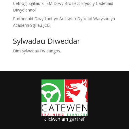
Cefnogi Sgiliau STEM Drwy Brosiect Efydd y Cadetiaid
Diwydiannol
Partneriaid Diwydiant yn Archwilio Dyfodol Warysau yn
Academi Sgiliau JCB
Sylwadau Diweddar
Dim sylwadau i'w dangos.
cliciwch am gartref