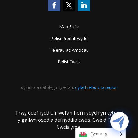
Map Safle
Polisi Preifatrwydd
Telerau ac Amodau
Polisi Cwcis
dylunio a datblygu gwefan:
cyfathrebu clip papur
Trwy ddefnyddio'r wefan hon rydych yn cytuno
y gallwn osod a defnyddio cwcis. Gweld Polisi
Cwcis yma.
Cymraeg