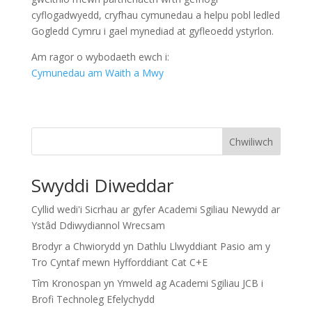
cyflogadwyedd, cryfhau cymunedau a helpu pobl ledled
Gogledd Cymru i gael mynediad at gyfleoedd ystyrlon.
Am ragor o wybodaeth ewch i:
Cymunedau am Waith a Mwy
Chwiliwch
Swyddi Diweddar
Cyllid wedi'i Sicrhau ar gyfer Academi Sgiliau Newydd ar
Ystâd Ddiwydiannol Wrecsam
Brodyr a Chwiorydd yn Dathlu Llwyddiant Pasio am y
Tro Cyntaf mewn Hyfforddiant Cat C+E
Tîm Kronospan yn Ymweld ag Academi Sgiliau JCB i
Brofi Technoleg Efelychydd